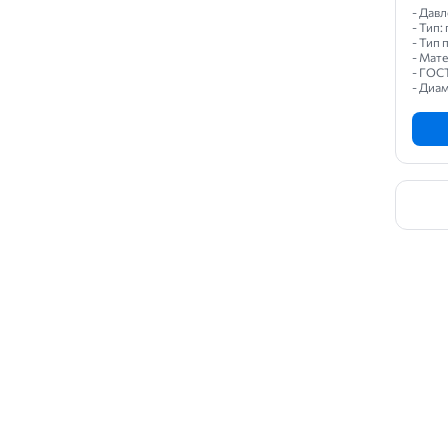
- Давл
- Тип
- Тип
- Мат
- ГОС
- Диам