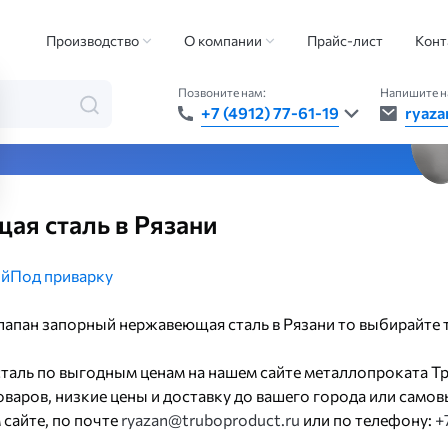
арматура
Клапан запорный
Клапан запорный нержавеющая сталь
Производство
О компании
Прайс-лист
Конт
Позвоните нам:
Напишите н
+7 (4912) 77-61-19
ryaza
та — быстро, точно, везде
ая сталь в Рязани
й
Под приварку
клапан запорный нержавеющая сталь в Рязани то выбирайте
таль по выгодным ценам на нашем сайте металлопроката Т
аров, низкие цены и доставку до вашего города или самовы
 сайте, по почте
ryazan@truboproduct.ru
или по телефону:
+