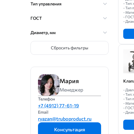
Тип управления
- Тип
- Тип
- Мат
- ГОС
ГОСТ
- Диам
Диаметр, мм
Сбросить фильтры
Мария
Клап
Менеджер
- Давл
- Тип
Телефон
- Тип
- Мат
+7 (4912) 77-61-19
- ГОС
Email
- Диам
ryazan@truboproduct.ru
Консультация