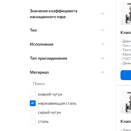
Значение коэффициента
насыщенного пара
Тип
Клап
- Давл
Исполнение
- Тип
- Тип
- Мат
Тип присоединения
- ГОС
- Диам
Материал
Поиск
ковкий чугун
нержавеющая сталь
серый чугун
сталь
Клап
- Давл