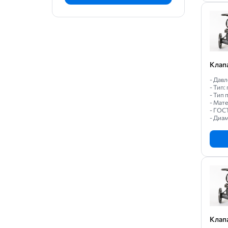
Клап
- Давл
- Тип
- Тип
- Мат
- ГОС
- Диам
Клап