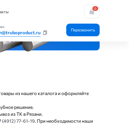
0
акты
ам:
Перезвонить
n@truboproduct.ru
 товары из нашего каталога и оформляйте
рубное решение.
воз из ТК в Рязани.
7 (4912) 77-61-19
. При необходимости наши