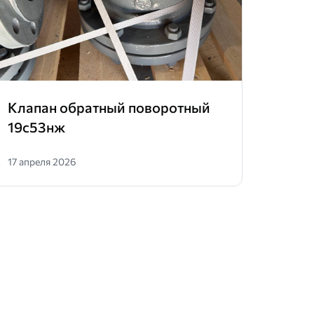
Клапан обратный поворотный
Клап
19с53нж
zetk
17 апреля 2026
16 апр