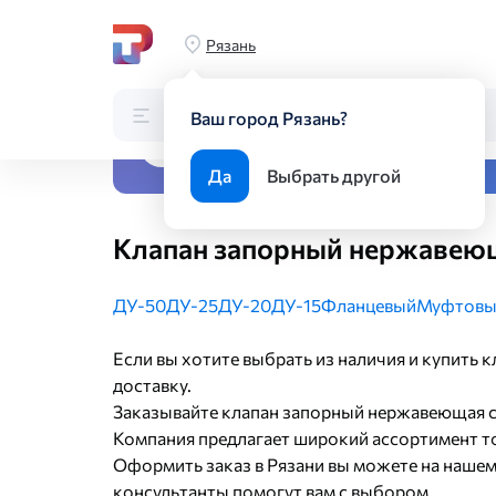
Главная
Каталог
Трубопроводная арматура
Запорная 
Рязань
Каталог
Поиск по каталогу
Ваш город Рязань?
Все виды металлопрока
Да
Выбрать другой
Клапан запорный нержавеющ
ДУ-50
ДУ-25
ДУ-20
ДУ-15
Фланцевый
Муфтовы
Если вы хотите выбрать из наличия и купить 
доставку.
Заказывайте клапан запорный нержавеющая с
Компания предлагает широкий ассортимент тов
Оформить заказ в Рязани вы можете на нашем
консультанты помогут вам с выбором.