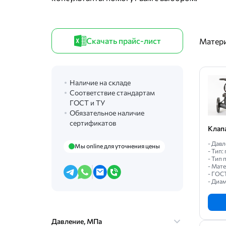
Скачать прайс-лист
Матер
Наличие на складе
Соответствие стандартам
ГОСТ и ТУ
Обязательное наличие
сертификатов
Клап
- Давл
Мы online для уточнения цены
- Тип
- Тип
- Мат
- ГОС
- Диам
Давление, МПа