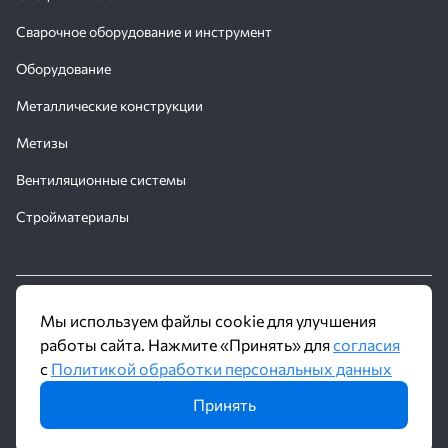
Сварочное оборудование и инструмент
Оборудование
Металлические конструкции
Метизы
Вентиляционные системы
Стройматериалы
© 2016 - 2026 Производственное объединение «Трубное
Мы используем файлы cookie для улучшения
Решение»
работы сайта. Нажмите «Принять» для
согласия
с
Политикой обработки персональных данных
Политика обработки персональных данных
Принять
Информация на сайте не является публичной офертой и носит
ознакомительный характер. Наличие, описание и цены уточняйте у
менеджеров по телефону или в заявке.