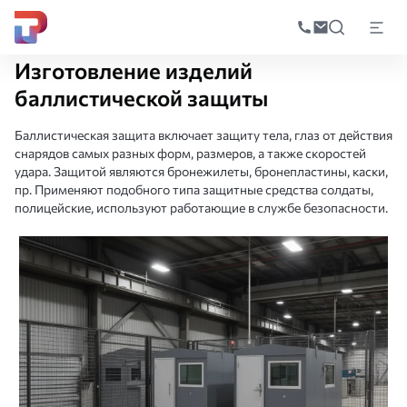
Поиск
по
Главная
Производство
Производство металлоконструкций
Изготов
катал
Изготовление изделий
баллистической защиты
Баллистическая защита включает защиту тела, глаз от действия
снарядов самых разных форм, размеров, а также скоростей
удара. Защитой являются бронежилеты, бронепластины, каски,
пр. Применяют подобного типа защитные средства солдаты,
полицейские, используют работающие в службе безопасности.