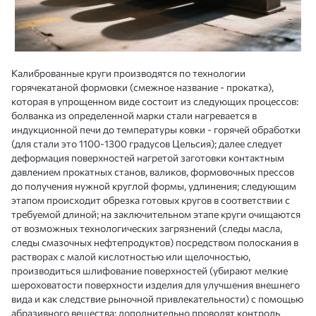
Калиброванные круги производятся по технологии
горячекатаной формовки (смежное название - прокатка),
которая в упрощенном виде состоит из следующих процессов:
болванка из определенной марки стали нагревается в
индукционной печи до температуры ковки - горячей обработки
(для стали это 1100-1300 градусов Цельсия); далее следует
деформация поверхностей нагретой заготовки контактным
давлением прокатных станов, валиков, формовочных прессов
до получения нужной круглой формы, удлинения; следующим
этапом происходит обрезка готовых кругов в соответствии с
требуемой длиной; на заключительном этапе круги очищаются
от возможных технологических загрязнений (следы масла,
следы смазочных нефтепродуктов) посредством полоскания в
растворах с малой кислотностью или щелочностью,
производиться шлифование поверхностей (убирают мелкие
шероховатости поверхности изделия для улучшения внешнего
вида и как следствие рыночной привлекательности) с помощью
абразивного вещества; дополнительно проводят контроль