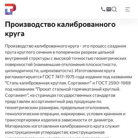
Поиск
по
Главная
Производство
Изготовление изделий металлопроката
Про
катал
Производство калиброванного
круга
Производство калиброванного круга - это процесс создания
прута круглого сечения в поперечном разрезе цельной
внутренней структуры с высокой точностью геометрических
поверхностей (наименьшие отклонения плоскостности,
цилиндричности, шероховатости). Изготовление круга
регламентируется ГОСТ 7417-1975 года издания под названием
"Сталь калиброванная круглая. Сортамент" и ГОСТ 2590-1988
под названием "Прокат стальной горячекатаный круглый.
Сортамент", на страницах государственных стандартов
представлен ассортиментный ряд продукции по
геометрическим размерам, предельные отклонения,
технологические операции, маркировки, условия хранения и
транспортировки изделия в зависимости от диаметра.
Материалом изготовления калиброванного круга служит
конструкционная углеродистая, конструкционная