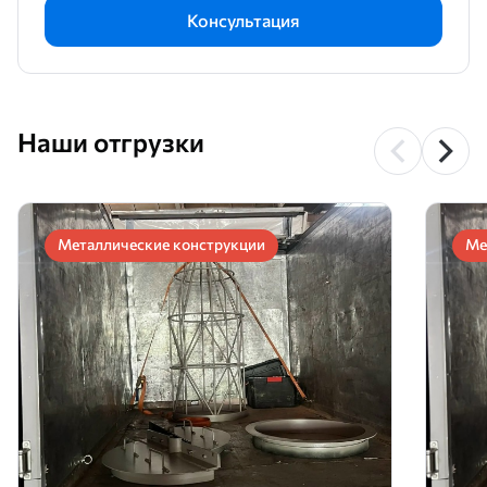
Консультация
Наши отгрузки
Металлические конструкции
Ме