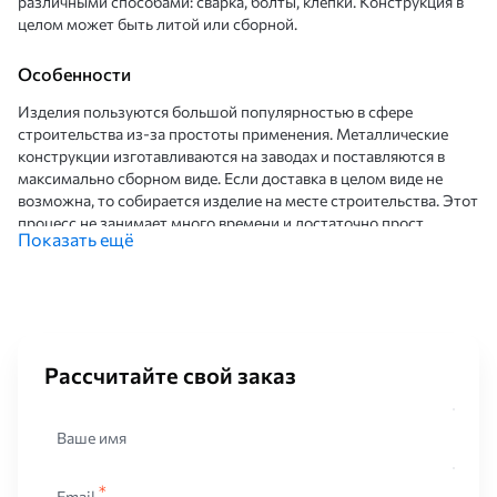
различными способами: сварка, болты, клепки. Конструкция в
целом может быть литой или сборной.
Особенности
Изделия пользуются большой популярностью в сфере
строительства из-за простоты применения. Металлические
конструкции изготавливаются на заводах и поставляются в
максимально сборном виде. Если доставка в целом виде не
возможна, то собирается изделие на месте строительства. Этот
процесс не занимает много времени и достаточно прост.
Показать ещё
Преимуществом изделия из металла является возможность
работы с ними в любое время года. Плохая пода не помеха для
применения конструкций. Конструкция в целом собирается
быстро благодаря удобным способам соединения. Это
позволяет сократить время и бюджет.
Рассчитайте свой заказ
Металлические конструкции имеют меньший вес в сравнении с
бетонными сооружениями. Таким образом, экономят на
фундаменте и на всех земляных работах. Изделия производят
Ваше имя
из различных марок стали. Подбирать материал нужно исходя
из назначения и условий эксплуатации. Благодаря своему
разнообразию из металла собирают разнообразные
Email