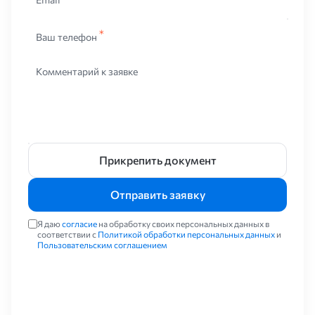
сооружения, которые невозможно реализовать в другом
исполнении. Металлические конструкции прочные и надежные.
В экономическом плане бюджетные.
Ваш телефон
Допускается переработка металла и его повторное
Комментарий к заявке
использование. Это никак не сказывается на его свойствах.
Металлические конструкции универсальны. Их можно
совмещать со всеми видами покрытий – окраска, оцинковка и
так далее. Металл не токсичен и экологичен. Он не выделяет
вредные вещества в окружающую среду. Благодаря этим
свойствам металлические конструкции используют для
хранения жидких субстанций. Металл огнеустойчив.
Прикрепить документ
Использование таких конструкций безопасно с точки зрения
требований пожарных нормативов. Недостатком
Отправить заявку
металлических конструкций является подверженность
коррозии.
Я даю
согласие
на обработку своих персональных данных в
соответствии с
Политикой обработки персональных данных
и
Где используют
Пользовательским соглашением
Подобные конструкции повсюду. Их можно условно разделить
на два вида – технологические и строительные. Первые
представляют собой трубопроводы, отбойники, лестницы,
опоры и подобные изделия. Применяют их во всех сферах