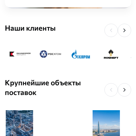
жизни – в промышленности, в строительстве и в повседневной
жизни.
Строительные представляют собой балки, колонны, сборные
Наши клиенты
или разборные конструкции. При проектировании любого
здания закладывают изделия из металла. В промышленной
сфере металлические конструкции используют при
проектировании станков, специализированных механизмов,
техники. При конструировании резервуаров, бассейнов
используют изделия из металла. В повседневной жизни
изделия из металла используют в строительстве домов,
заборов и других сооружений.
Крупнейшие объекты
поставок