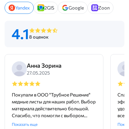
Yandex
2GIS
Google
Zoon
4.1
8 оценок
Анна Зорина
27.05.2025
Покупали в ООО "Трубное Решение"
Спас
медные листы для наших работ. Выбор
эффе
материала действительно большой.
удов
Спасибо, что помогли с выбором
всем,
размеров. Доставили без задержек и в
Наде
Показать еще
Показ