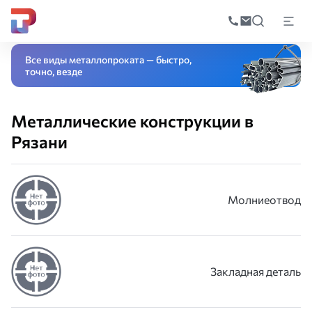
Поиск
по
Главная
Каталог
Металлические конструкции
катал
Все виды металлопроката — быстро,
точно, везде
Металлические конструкции в
Рязани
Молниеотвод
Закладная деталь