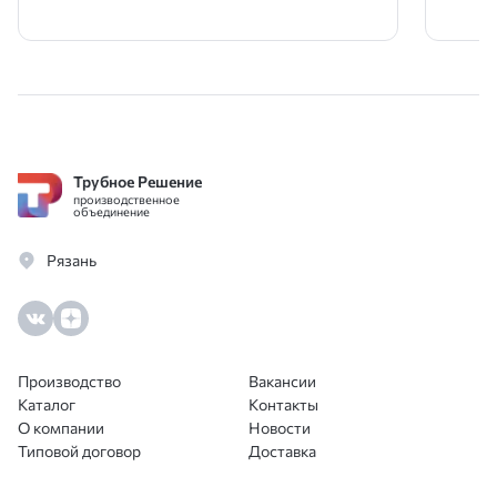
полном объеме. Процесс оформления
сотрудниче
заказа был простым и удобным, а все
нерж
сотрудники всегда готовы были
мене
помочь с любыми вопросами.
чем я
Трубное Решение
производственное
объединение
Рязань
Производство
Вакансии
Каталог
Контакты
О компании
Новости
Типовой договор
Доставка