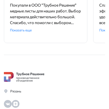
Покупали в ООО "Трубное Решение"
Спас
медные листы для наших работ. Выбор
эффе
материала действительно большой.
удов
Спасибо, что помогли с выбором
всем,
размеров. Доставили без задержек и в
Наде
Показать еще
Показ
полном объеме. Процесс оформления
сотрудниче
заказа был простым и удобным, а все
нерж
сотрудники всегда готовы были
мене
помочь с любыми вопросами.
чем я
Трубное Решение
производственное
объединение
Рязань