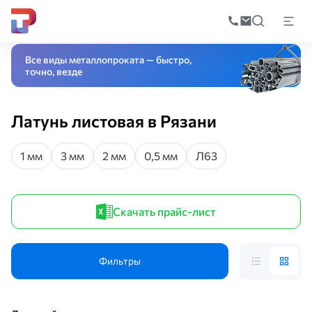
Поиск
по
Главная
Каталог
Листовой прокат
Листы из цветных металлов
Лату
катал
Все виды металлопроката — быстро,
точно, везде
Латунь листовая в Рязани
1 мм
3 мм
2 мм
0,5 мм
Л63
Скачать прайс-лист
Фильтры