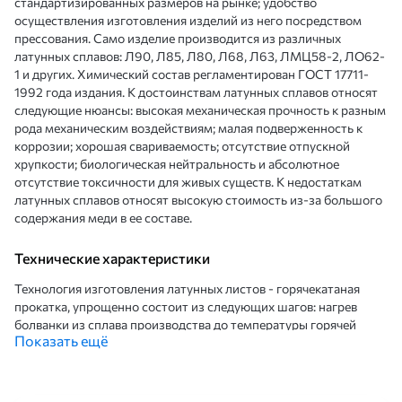
стандартизированных размеров на рынке; удобство
осуществления изготовления изделий из него посредством
прессования. Само изделие производится из различных
латунных сплавов: Л90, Л85, Л80, Л68, Л63, ЛМЦ58-2, ЛО62-
1 и других. Химический состав регламентирован ГОСТ 17711-
1992 года издания. К достоинствам латунных сплавов относят
следующие нюансы: высокая механическая прочность к разным
рода механическим воздействиям; малая подверженность к
коррозии; хорошая свариваемость; отсутствие отпускной
хрупкости; биологическая нейтральность и абсолютное
отсутствие токсичности для живых существ. К недостаткам
латунных сплавов относят высокую стоимость из-за большого
содержания меди в ее составе.
Технические характеристики
Технология изготовления латунных листов - горячекатаная
прокатка, упрощенно состоит из следующих шагов: нагрев
болванки из сплава производства до температуры горячей
Показать ещё
обработки (ковки); следующим этапом осуществляется
сплющивание (прессование) посредством давления
гидравлических прессов или прокатных машин до достижения
требуемых геометрических параметров; на последнем этапе