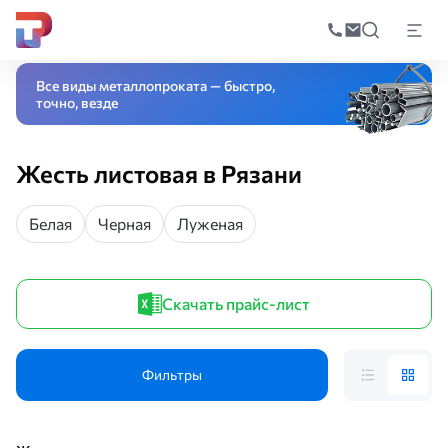
Поиск
по
Главная
Каталог
Листовой прокат
Жесть листовая
катал
Все виды металлопроката — быстро,
точно, везде
Жесть листовая в Рязани
Белая
Черная
Луженая
Скачать прайс-лист
Фильтры