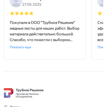
27.05.2025
Покупали в ООО "Трубное Решение"
Спас
медные листы для наших работ. Выбор
эффе
материала действительно большой.
удов
Спасибо, что помогли с выбором
всем,
размеров. Доставили без задержек и в
Наде
Показать еще
Показ
полном объеме. Процесс оформления
сотрудниче
заказа был простым и удобным, а все
нерж
сотрудники всегда готовы были
мене
помочь с любыми вопросами.
чем я
Трубное Решение
производственное
объединение
Рязань