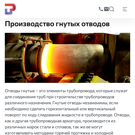
Поиск
по
Главная
Производство
Изготовление изделий металлопроката
Про
катал
Производство гнутых отводов
Отводы гнутые – это элементы трубопровода, которые служат
для соединения труб при строительстве трубопроводов
различного назначения. Гнутые отводы незаменимы, если
необходимо сделать горизонтальный или вертикальный
поворот по ходу следования жидкости в трубопроводе. Отводы,
как и другая трубопроводная арматура, производится из
различных марок стали и сплавов, так же ее могут
изготавливать методами горячей протяжки и холодной